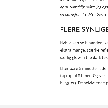
børn. Samtidig måtte jeg ogs
en børnefamilie. Men børnene
FLERE SYNLIG
Hvis vi kan se hinanden, k
ekstra mange, stærke refl
særlig glow in the dark te
Efter bare 5 minutter uden
tøj i op til 8 timer. Og si
billygter). De selvlysende