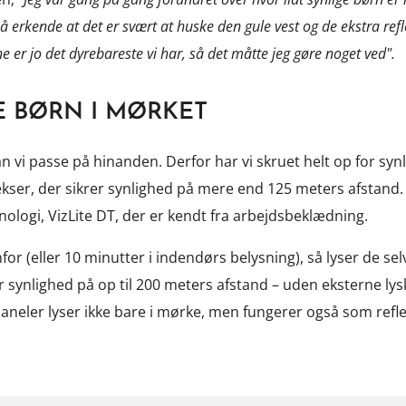
å erkende at det er svært at huske den gule vest og de ekstra ref
 er jo det dyrebareste vi har, så det måtte jeg gøre noget ved".
E BØRN I MØRKET
an vi passe på hinanden. Derfor har vi skruet helt op for syn
ekser, der sikrer synlighed på mere end 125 meters afstand.
knologi, VizLite DT, der er kendt fra arbejdsbeklædning.
for (eller 10 minutter i indendørs belysning), så lyser de se
krer synlighed på op til 200 meters afstand – uden eksterne lys
 paneler lyser ikke bare i mørke, men fungerer også som refl