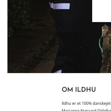
OM ILDHU
Ildhu er et 100% danskejet
Marianne Nygaard Ditlefs