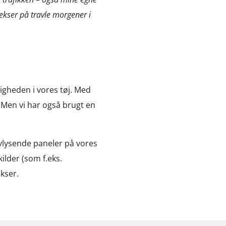
lekser på travle morgener i
ligheden i vores tøj. Med
 Men vi har også brugt en
lvlysende paneler på vores
kilder (som f.eks.
ekser.