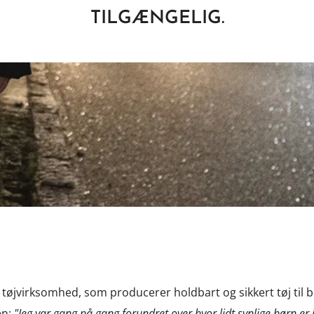
TILGÆNGELIG.
 tøjvirksomhed, som producerer holdbart og sikkert tøj til bø
en;
"Jeg var gang på gang forundret over hvor lidt synlige børn er