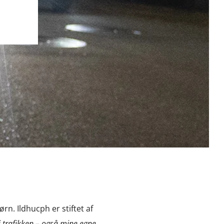
rn. Ildhucph er stiftet af
 i trafikken – også mine egne