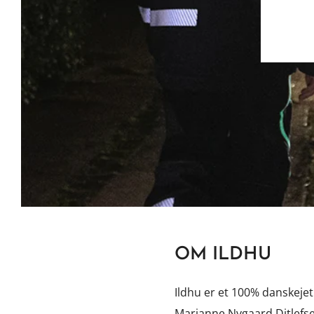
OM ILDHU
Ildhu er et 100% danskejet
Marianne Nygaard Ditlefs