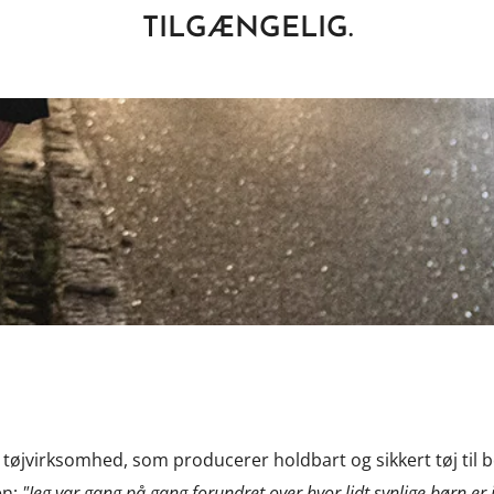
TILGÆNGELIG.
 tøjvirksomhed, som producerer holdbart og sikkert tøj til bø
en;
"Jeg var gang på gang forundret over hvor lidt synlige børn er