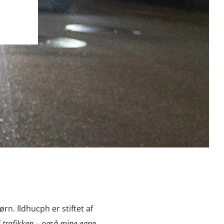
rn. Ildhucph er stiftet af
 i trafikken – også mine egne