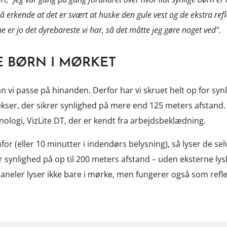
å erkende at det er svært at huske den gule vest og de ekstra ref
 er jo det dyrebareste vi har, så det måtte jeg gøre noget ved".
E BØRN I MØRKET
an vi passe på hinanden. Derfor har vi skruet helt op for syn
ekser, der sikrer synlighed på mere end 125 meters afstand.
knologi, VizLite DT, der er kendt fra arbejdsbeklædning.
for (eller 10 minutter i indendørs belysning), så lyser de se
krer synlighed på op til 200 meters afstand – uden eksterne lys
 paneler lyser ikke bare i mørke, men fungerer også som refl