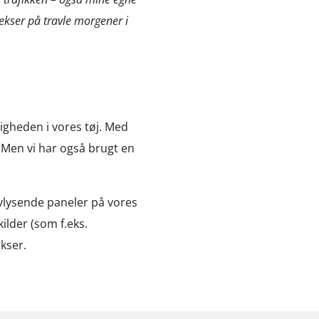
lekser på travle morgener i
ligheden i vores tøj. Med
 Men vi har også brugt en
lvlysende paneler på vores
kilder (som f.eks.
ekser.