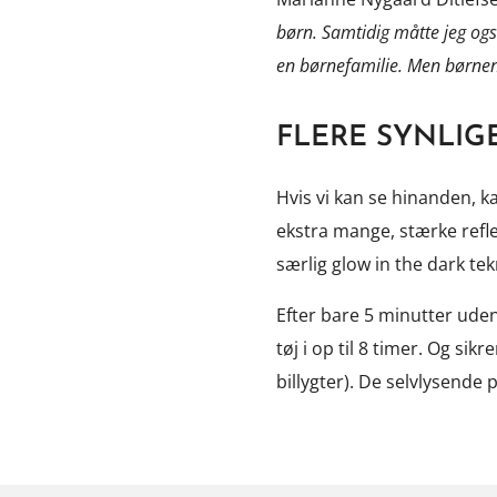
børn. Samtidig måtte jeg ogs
en børnefamilie. Men børnene
FLERE SYNLIG
Hvis vi kan se hinanden, k
ekstra mange, stærke refl
særlig glow in the dark te
Efter bare 5 minutter uden
tøj i op til 8 timer. Og si
billygter). De selvlysende