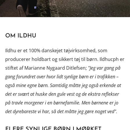
OM ILDHU
Ildhu er et 100% danskejet tøjvirksomhed, som
producerer holdbart og sikkert tøj til børn. Ildhucph er
stiftet af Marianne Nygaard Ditlefsen;
"Jeg var gang på
gang forundret over hvor lidt synlige børn er i trafikken –
også mine egne børn. Samtidig måtte jeg også erkende at
det er svært at huske den gule vest og de ekstra reflekser
på travle morgener i en børnefamilie. Men børnene er jo
det dyrebareste vi har, så det måtte jeg gøre noget ved".
FLERE SYNLIGE BØRN I MØRKET