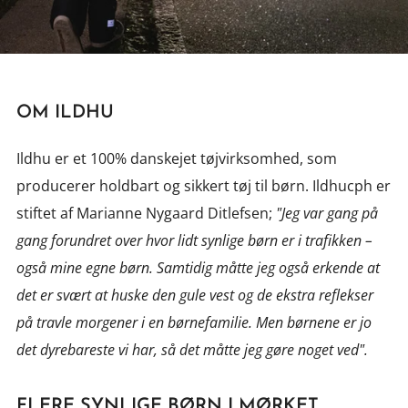
OM ILDHU
Ildhu er et 100% danskejet tøjvirksomhed, som
producerer holdbart og sikkert tøj til børn. Ildhucph er
stiftet af Marianne Nygaard Ditlefsen;
"Jeg var gang på
gang forundret over hvor lidt synlige børn er i trafikken –
også mine egne børn. Samtidig måtte jeg også erkende at
det er svært at huske den gule vest og de ekstra reflekser
på travle morgener i en børnefamilie. Men børnene er jo
det dyrebareste vi har, så det måtte jeg gøre noget ved".
FLERE SYNLIGE BØRN I MØRKET