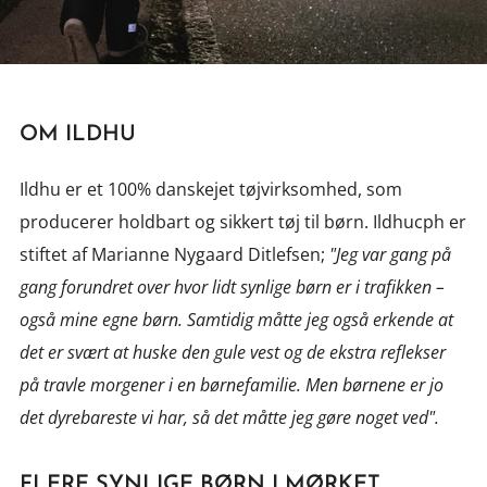
OM ILDHU
Ildhu er et 100% danskejet tøjvirksomhed, som
producerer holdbart og sikkert tøj til børn. Ildhucph er
stiftet af Marianne Nygaard Ditlefsen;
"Jeg var gang på
gang forundret over hvor lidt synlige børn er i trafikken –
også mine egne børn. Samtidig måtte jeg også erkende at
det er svært at huske den gule vest og de ekstra reflekser
på travle morgener i en børnefamilie. Men børnene er jo
det dyrebareste vi har, så det måtte jeg gøre noget ved".
FLERE SYNLIGE BØRN I MØRKET