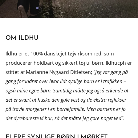
OM ILDHU
Ildhu er et 100% danskejet tøjvirksomhed, som
producerer holdbart og sikkert tøj til børn. Ildhucph er
stiftet af Marianne Nygaard Ditlefsen;
"Jeg var gang på
gang forundret over hvor lidt synlige børn er i trafikken –
også mine egne børn. Samtidig måtte jeg også erkende at
det er svært at huske den gule vest og de ekstra reflekser
på travle morgener i en børnefamilie. Men børnene er jo
det dyrebareste vi har, så det måtte jeg gøre noget ved".
FLERE SYNLIGE BØRN I MØRKET